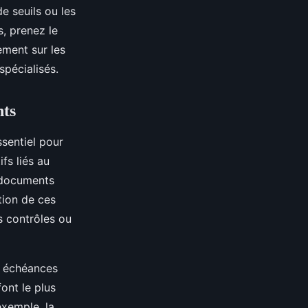
de seuils ou les
s, prenez le
ement sur les
spécialisés.
nts
sentiel pour
ifs liés au
s documents
tion de ces
es contrôles ou
es échéances
ont le plus
exemple, la