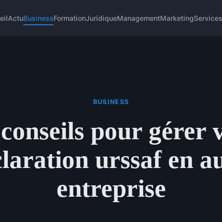
eil
Actu
Business
Formation
Juridique
Management
Marketing
Service
BUSINESS
conseils pour gérer 
laration urssaf en a
entreprise