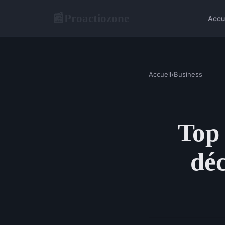
Proactiozone
📰
Accu
Accueil
›
Business
Top 
déc