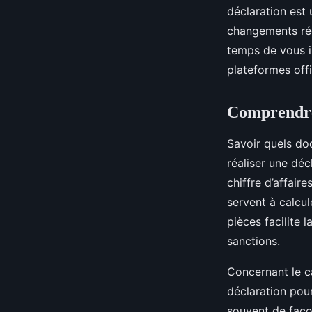
déclaration est 
changements régl
temps de vous i
plateformes offi
Comprendre 
Savoir quels do
réaliser une décl
chiffre d’affair
servent à calcu
pièces facilite 
sanctions.
Concernant le ca
déclaration pour
souvent de façon