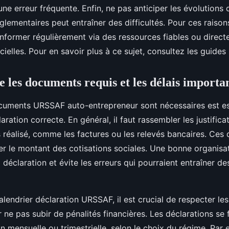
une erreur fréquente. Enfin, ne pas anticiper les évolutions 
ementaires peut entraîner des difficultés. Pour ces raison
nformer régulièrement via des ressources fiables ou direct
cielles. Pour en savoir plus à ce sujet, consultez les guides 
les documents requis et les délais importa
cuments URSSAF auto-entrepreneur sont nécessaires est es
aration correcte. En général, il faut rassembler les justificat
es réalisé, comme les factures ou les relevés bancaires. Ce
ler le montant des cotisations sociales. Une bonne organisa
la déclaration et évite les erreurs qui pourraient entraîner d
lendrier déclaration URSSAF, il est crucial de respecter l
 ne pas subir de pénalités financières. Les déclarations se f
 mensuelle ou trimestrielle, selon le choix du régime. Par 