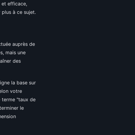
et efficace,
plus à ce sujet.
ectuée auprès de
s, mais une
raîner des
signe la base sur
elon votre
le terme "taux de
terminer le
hension