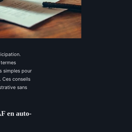
cipation.
 termes
es simples pour
. Ces conseils
trative sans
AF en auto-