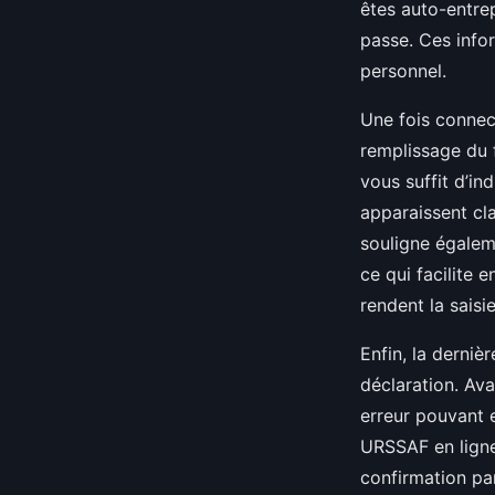
êtes auto-entre
passe. Ces infor
personnel.
Une fois connec
remplissage du f
vous suffit d’in
apparaissent cla
souligne égaleme
ce qui facilite 
rendent la saisie
Enfin, la derniè
déclaration. Ava
erreur pouvant e
URSSAF en ligne
confirmation par