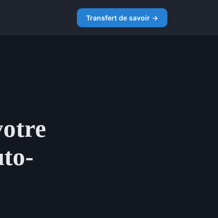
s
Transfert de savoir →
votre
uto-