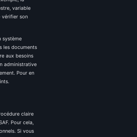
tre, variable
 vérifier son
un système
is les documents
re aux besoins
n administrative
sement. Pour en
ints.
rocédure claire
SAF. Pour cela,
sonnels. Si vous