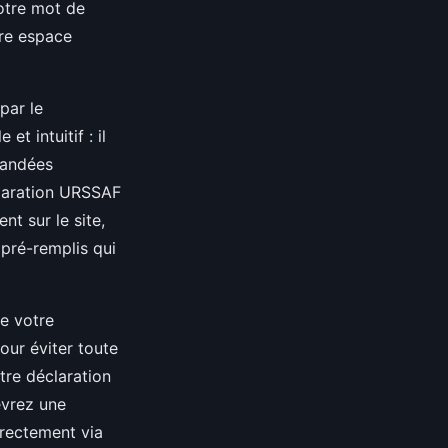
votre mot de
tre espace
par le
t intuitif : il
emandées
éclaration URSSAF
nt sur le site,
 pré-remplis qui
de votre
our éviter toute
tre déclaration
evrez une
irectement via