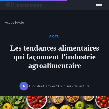
Proactiozone
📰
Accueil
›
Actu
ACTU
Les tendances alimentaires
qui façonnent l'industrie
agroalimentaire
Augustin
9 janvier 2025
5 min de lecture
A