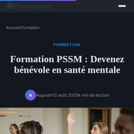
Proactiozone
📰
Accueil
›
Formation
FORMATION
Formation PSSM : Devenez
bénévole en santé mentale
Augustin
12 août 2025
4 min de lecture
A